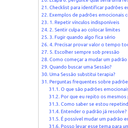
21.
Checklist para identificar padrões 
22.
Exemplos de padrões emocionais 
23.
1. Repetir vínculos indisponíveis
24.
2. Sentir culpa ao colocar limites
25.
3. Fugir quando algo fica sério
26.
4. Precisar provar valor o tempo t
27.
5. Escolher sempre sob pressão
28.
Como começar a mudar um padrão 
29.
Quando buscar uma Sessão?
30.
Uma Sessão substitui terapia?
31.
Perguntas frequentes sobre padrõ
31.1.
O que são padrões emocionai
31.2.
Por que eu repito os mesmos 
31.3.
Como saber se estou repetin
31.4.
Entender o padrão já resolve?
31.5.
É possível mudar um padrão e
31.6.
Posso levar esse tema para u