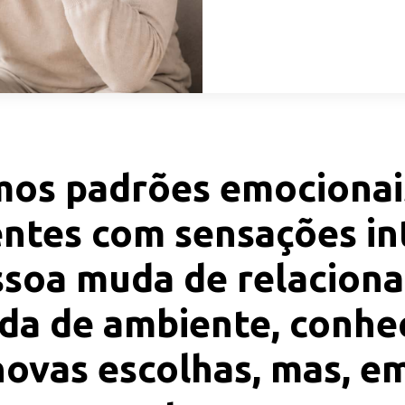
os padrões emocionais 
entes com sensações i
essoa muda de relacio
uda de ambiente, conhe
novas escolhas, mas, e