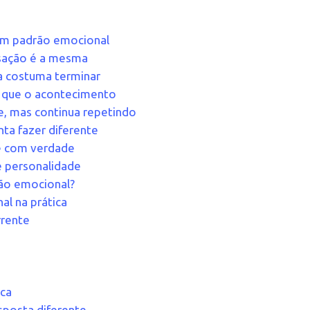
 um padrão emocional
nsação é a mesma
ia costuma terminar
o que o acontecimento
, mas continua repetindo
ta fazer diferente
de com verdade
e personalidade
drão emocional?
l na prática
rrente
ica
sposta diferente