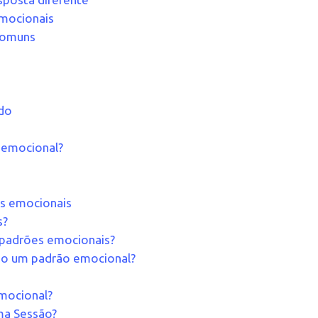
emocionais
comuns
odo
emocional?
es emocionais
s?
padrões emocionais?
do um padrão emocional?
mocional?
ma Sessão?