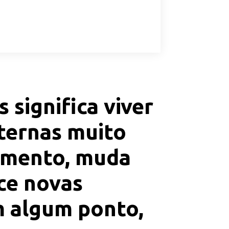
significa viver
nternas muito
namento, muda
ce novas
m algum ponto,