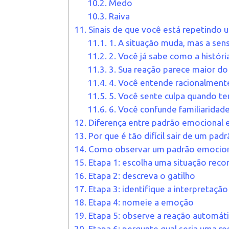
10.2.
Medo
10.3.
Raiva
11.
Sinais de que você está repetindo
11.1.
1. A situação muda, mas a se
11.2.
2. Você já sabe como a histór
11.3.
3. Sua reação parece maior d
11.4.
4. Você entende racionalmente
11.5.
5. Você sente culpa quando ten
11.6.
6. Você confunde familiarida
12.
Diferença entre padrão emocional 
13.
Por que é tão difícil sair de um pa
14.
Como observar um padrão emociona
15.
Etapa 1: escolha uma situação reco
16.
Etapa 2: descreva o gatilho
17.
Etapa 3: identifique a interpretação
18.
Etapa 4: nomeie a emoção
19.
Etapa 5: observe a reação automát
20.
Etapa 6: pergunte qual seria uma re