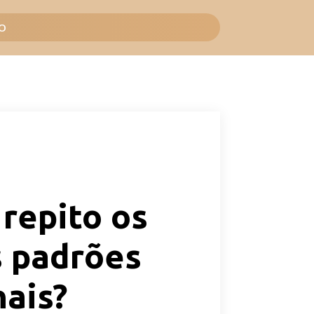
O
 repito os
 padrões
ais?